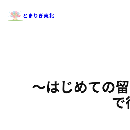
内
容
とまりぎ東北
を
ス
キ
ッ
プ
～はじめての留学
で