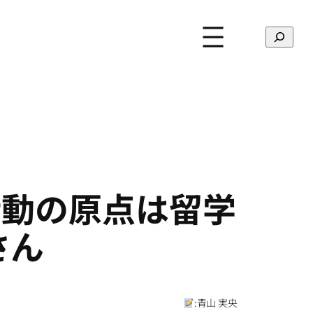
検
索
「活動の原点は留学
さん
:
青山 実央