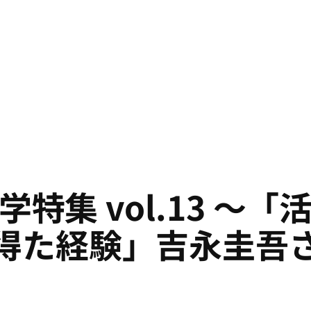
特集 vol.13 ～
得た経験」吉永圭吾