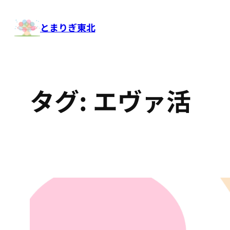
内
容
とまりぎ東北
を
ス
キ
ッ
タグ:
エヴァ活
プ