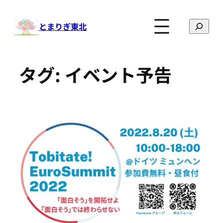
内
容
検
とまりぎ東北
を
索
ス
キ
タグ:
イベント予告
ッ
プ